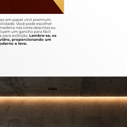
ex em papel vinil premium,
ilidade. Você pode escolher
adeira nas cores descritas ou
ncluem um gancho para fácil
a para exibição.
Lembre-se, os
idro, proporcionando um
derno e leve.