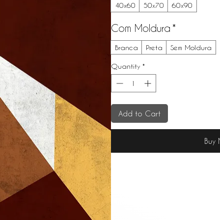
40x60
50x70
60x90
Com Moldura
*
Branca
Preta
Sem Moldura
Quantity
*
Add to Cart
Buy