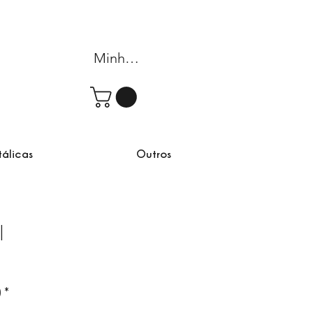
Minha conta
tálicas
Outros
I
)
*