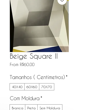
Beige Square II
Sale Price
From
R$60.00
Tamanhos ( Centímetros)
*
40X40
60X60
70X70
Com Moldura
*
Branca
Preta
Sem Moldura