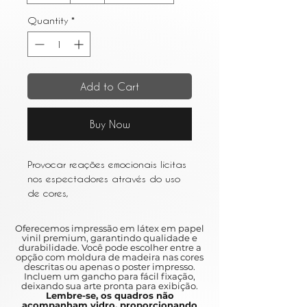
Quantity
*
Add to Cart
Buy Now
Provocar reações emocionais lícitas
nos espectadores através do uso
de cores,
linhas e formas que não refletem
necessariamente quaisquer objetos
Oferecemos impressão em látex em papel
específicos da realidade.
vinil premium, garantindo qualidade e
durabilidade. Você pode escolher entre a
opção com moldura de madeira nas cores
To provoke licit emotional reactions
descritas ou apenas o poster impresso.
Incluem um gancho para fácil fixação,
in viewers through the use of colors,
deixando sua arte pronta para exibição.
ines and shapes that do not
Lembre-se, os quadros não
acompanham vidro, proporcionando