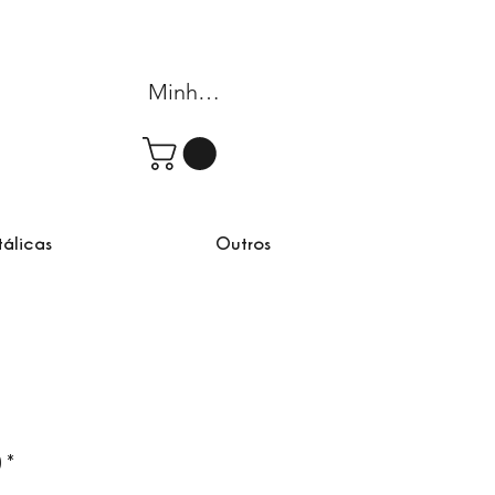
Minha conta
tálicas
Outros
)
*