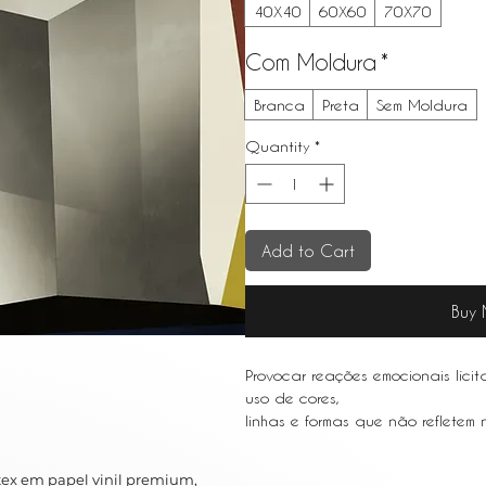
40X40
60X60
70X70
Com Moldura
*
Branca
Preta
Sem Moldura
Quantity
*
Add to Cart
Buy
Provocar reações emocionais líci
uso de cores,
linhas e formas que não refletem
objetos específicos da realidade
ex em papel vinil premium,