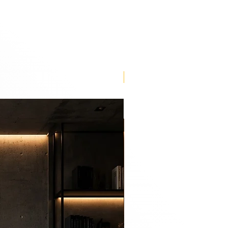
s in viewers through the use of
sarily reflect any specific
Lançamento