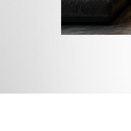
Rua das
Instagram
Blog
Facebook
Loja
Pinterest
Membros