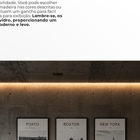
To provoke licit emotional reaction
ilidade. Você pode escolher
adeira nas cores descritas ou
colors,
ncluem um gancho para fácil
ines and shapes that do not neces
a para exibição.
Lembre-se, os
idro, proporcionando um
objects of reality.
derno e leve.