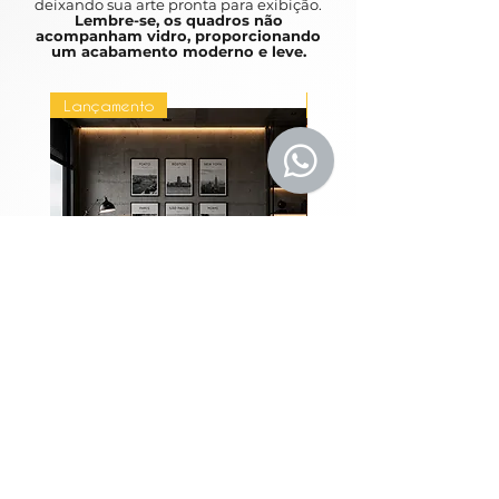
deixando sua arte pronta para exibição.
Lembre-se, os quadros não
acompanham vidro, proporcionando
um acabamento moderno e leve.
Lançamento
Lançamento
Coleção Grandes
Quadros Entre Horiz
Metrópoles
Price
R$1,980.00