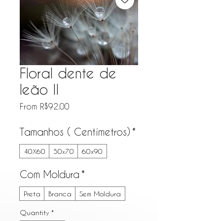
Floral dente de
leão II
Sale Price
From
R$92.00
Tamanhos ( Centímetros)
*
40X60
50x70
60x90
Com Moldura
*
Preta
Branca
Sem Moldura
Quantity
*