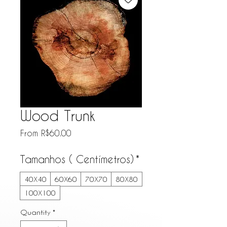
Wood Trunk
Sale Price
From
R$60.00
Tamanhos ( Centímetros)
*
40X40
60X60
70X70
80X80
100X100
Quantity
*