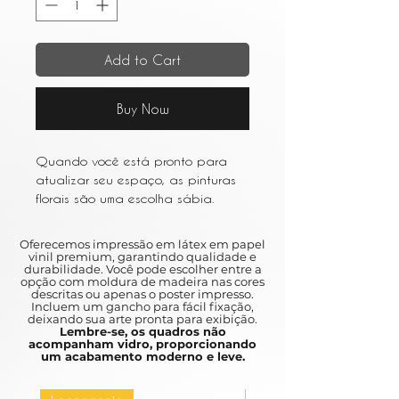
Add to Cart
Buy Now
Quando você está pronto para
atualizar seu espaço, as pinturas
florais são uma escolha sábia.
Escolha um estilo impressionista ou
aquarela para uma aparência
Oferecemos impressão em látex em papel
leve e arejada.
vinil premium, garantindo qualidade e
durabilidade. Você pode escolher entre a
When you are ready to upgrade
opção com moldura de madeira nas cores
your space, floral paintings are a
descritas ou apenas o poster impresso.
Incluem um gancho para fácil fixação,
wise choice.
deixando sua arte pronta para exibição.
Choose an impressionist style or
Lembre-se, os quadros não
acompanham vidro, proporcionando
watercolor for a light and airy
um acabamento moderno e leve.
appearance.