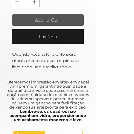
Add to Cart
Buy Now
Quando você está pronto para
atualizar seu espaço, as pinturas
florais são uma escolha sábia.
Escolha um estilo impressionista ou
aquarela para uma aparência
Oferecemos impressão em látex em papel
leve e arejada.
vinil premium, garantindo qualidade e
durabilidade. Você pode escolher entre a
When you are ready to upgrade
opção com moldura de madeira nas cores
your space, floral paintings are a
descritas ou apenas o poster impresso.
Incluem um gancho para fácil fixação,
wise choice.
deixando sua arte pronta para exibição.
Choose an impressionist style or
Lembre-se, os quadros não
acompanham vidro, proporcionando
watercolor for a light and airy
um acabamento moderno e leve.
appearance.