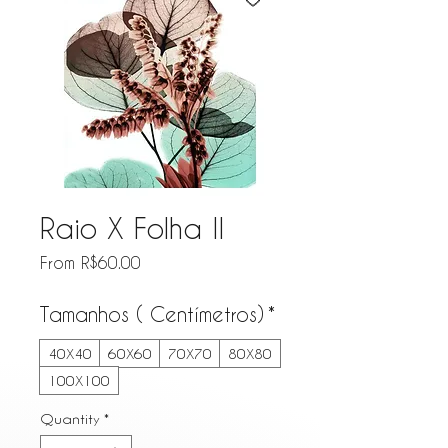
Raio X Folha II
Sale Price
From
R$60.00
Tamanhos ( Centímetros)
*
40X40
60X60
70X70
80X80
100X100
Quantity
*