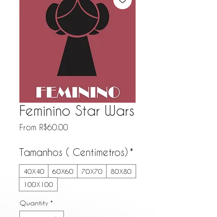
Feminino Star Wars
Sale Price
From
R$60.00
Tamanhos ( Centímetros)
*
40X40
60X60
70X70
80X80
100X100
Quantity
*