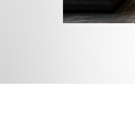
Rua das
Instagram
Blog
Facebook
Loja
Pinterest
Membros