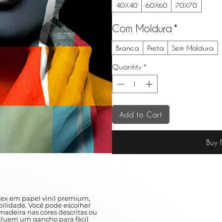
40X40
60X60
70X70
Com Moldura
*
Branca
Preta
Sem Moldura
Quantity
*
Add to Cart
Buy
ex em papel vinil premium,
ilidade. Você pode escolher
adeira nas cores descritas ou
ncluem um gancho para fácil