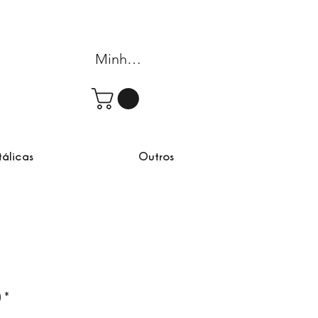
Minha conta
tálicas
Outros
)
*