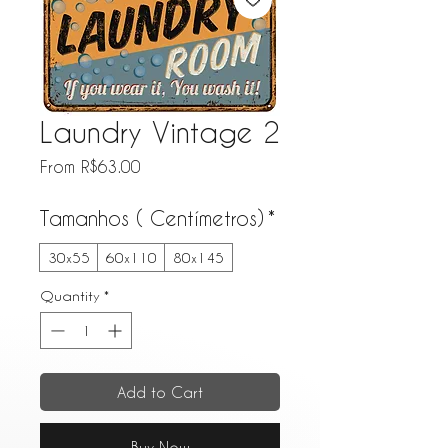
Laundry Vintage 2
Sale Price
From
R$63.00
Tamanhos ( Centímetros)
*
30x55
60x110
80x145
Quantity
*
Add to Cart
Buy Now