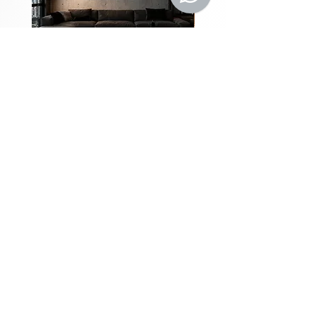
Coleção Grandes
Quadros Entre Horiz
Metrópoles
Price
R$1,980.00
Instagram
Blog
Facebook
Loja
Pinterest
Membros
Rua das Figueiras, 799 - Jardim - Santo André/SP
(11) 4427-9000
|
(11) 4427-6262
WhatsApp
(11) 99684 1160
vendas@klimtarte.com.br