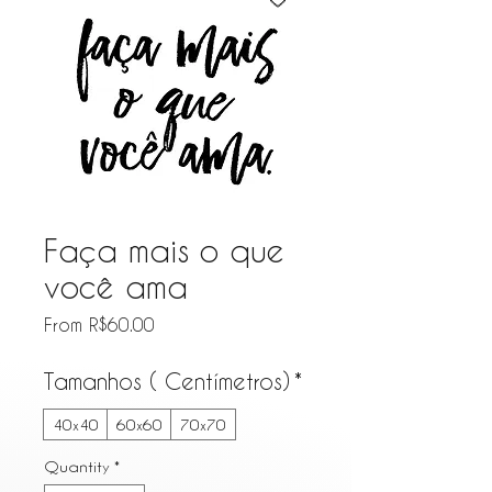
Faça mais o que
você ama
Sale Price
From
R$60.00
Tamanhos ( Centímetros)
*
40x40
60x60
70x70
Quantity
*