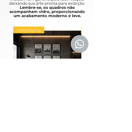
deixando sua arte pronta para exibição.
Lembre-se, os quadros não
acompanham vidro, proporcionando
um acabamento moderno e leve.
Lançamento
Lançamento
Coleção Grandes
Quadros Entre Horiz
Metrópoles
Price
R$1,980.00