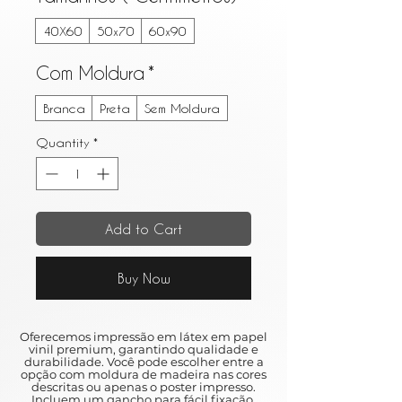
40X60
50x70
60x90
Com Moldura
*
Branca
Preta
Sem Moldura
Quantity
*
Add to Cart
Buy Now
Oferecemos impressão em látex em papel
vinil premium, garantindo qualidade e
durabilidade. Você pode escolher entre a
opção com moldura de madeira nas cores
descritas ou apenas o poster impresso.
Incluem um gancho para fácil fixação,