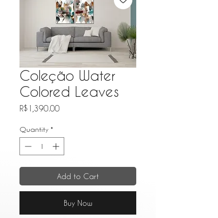
Coleção Water
Colored Leaves
Price
R$1,390.00
Quantity
*
Add to Cart
Buy Now