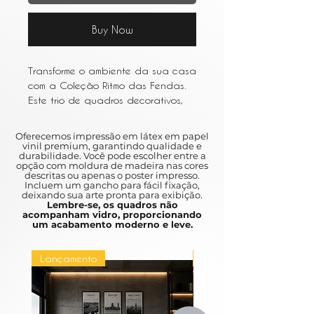
Buy Now
Transforme o ambiente da sua casa
com a Coleção Ritmo das Fendas.
Este trio de quadros decorativos,
com medidas 70x90cm cada,
possui impressão em vinil adesivo
Oferecemos impressão em látex em papel
de alta qualidade, garantindo
vinil premium, garantindo qualidade e
durabilidade. Você pode escolher entre a
cores vibrantes que não desbotam
opção com moldura de madeira nas cores
e facilitando a limpeza. Cada
descritas ou apenas o poster impresso.
Incluem um gancho para fácil fixação,
quadro vem com uma moldura preta
deixando sua arte pronta para exibição.
que adiciona um toque de
Lembre-se, os quadros não
acompanham vidro, proporcionando
elegância, e não acompanha vidro,
um acabamento moderno e leve.
proporcionando uma experiência
sensorial única ao toque das
Lançamento
Lançamento
formas orgânicas. Adicione um
toque moderno e sofisticado à sua
decoração com esta coleção
exclusiva.