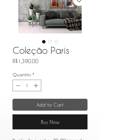
Coleção Paris
Price
R$1,390.00
Quantity
*
Add to Cart
Buy Now