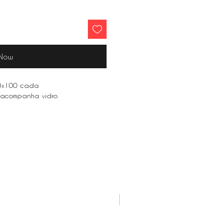
 Now
80x100 cada
 acompanha vidro
Lançamento