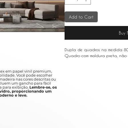
Add to Cart
Buy
Dupla de quadros na medida 
Quadro com moldura preta, não
ex em papel vinil premium,
ilidade. Você pode escolher
adeira nas cores descritas ou
ncluem um gancho para fácil
a para exibição.
Lembre-se, os
idro, proporcionando um
derno e leve.