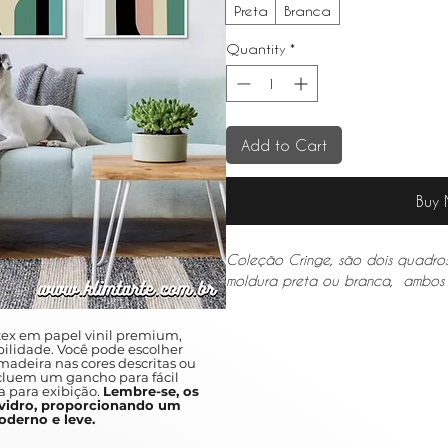
Preta
Branca
Quantity
*
Add to Cart
Buy
Coleção Cringe, são dois quadr
moldura preta ou branca, ambos
ex em papel vinil premium,
ilidade. Você pode escolher
adeira nas cores descritas ou
ncluem um gancho para fácil
a para exibição.
Lembre-se, os
idro, proporcionando um
derno e leve.