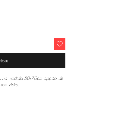
 Now
os na medida 50x70cm opção de
 sem vidro.