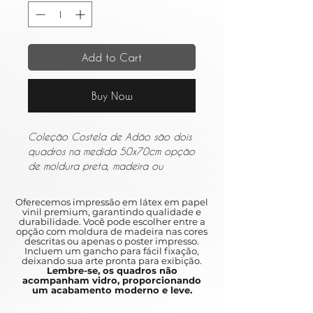
Add to Cart
Buy Now
Coleção Costela de Adão são dois
quadros na medida 50x70cm opção
de moldura preta, madeira ou
branca, ambos sem vidro.
Oferecemos impressão em látex em papel
vinil premium, garantindo qualidade e
durabilidade. Você pode escolher entre a
opção com moldura de madeira nas cores
descritas ou apenas o poster impresso.
Incluem um gancho para fácil fixação,
deixando sua arte pronta para exibição.
Lembre-se, os quadros não
acompanham vidro, proporcionando
um acabamento moderno e leve.