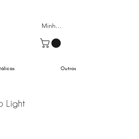
Minha conta
tálicas
Outros
 Light