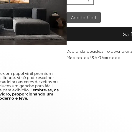
Add to Cart
Buy
Dupla de quadros moldura bronz
Medida de 90x70cm cada
ex em papel vinil premium,
ilidade. Você pode escolher
adeira nas cores descritas ou
ncluem um gancho para fácil
a para exibição.
Lembre-se, os
idro, proporcionando um
derno e leve.