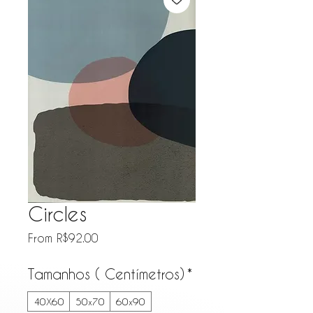
Circles
Sale Price
From
R$92.00
Tamanhos ( Centímetros)
*
40X60
50x70
60x90