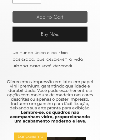
Add to Cart
Buy Now
Um mundo único e de ritmo
acelerado, que descrevem a vida
urbana para você descobrir.
Entre os resumos e as várias obras
de arte que retratam a vida em
Oferecemos impressão em látex em papel
metrópoles movimentadas como
vinil premium, garantindo qualidade e
durabilidade. Você pode escolher entre a
Nova York e São Paulo, a arte
opção com moldura de madeira nas cores
urbana é um ótimo complemento
descritas ou apenas o poster impresso.
Incluem um gancho para fácil fixação,
para qualquer casa.
deixando sua arte pronta para exibição.
Lembre-se, os quadros não
acompanham vidro, proporcionando
A unique and fast pace, which can
um acabamento moderno e leve.
be an urban life for you to discover.
Between the abstracts and the
Lançamento
Lançamento
various works of art depicting life in