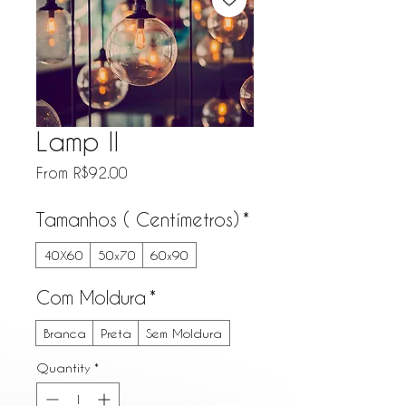
Lamp II
Sale Price
From
R$92.00
Tamanhos ( Centímetros)
*
40X60
50x70
60x90
Com Moldura
*
Branca
Preta
Sem Moldura
Quantity
*