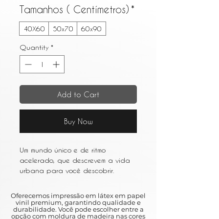
Tamanhos ( Centímetros)
*
40X60
50x70
60x90
Quantity
*
Add to Cart
Buy Now
Um mundo único e de ritmo
acelerado, que descrevem a vida
urbana para você descobrir.
Entre os resumos e as várias obras
de arte que retratam a vida em
Oferecemos impressão em látex em papel
metrópoles movimentadas como
vinil premium, garantindo qualidade e
durabilidade. Você pode escolher entre a
Nova York e São Paulo, a arte
opção com moldura de madeira nas cores