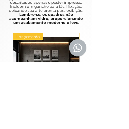
urbana é um ótimo complemento
descritas ou apenas o poster impresso.
Incluem um gancho para fácil fixação,
para qualquer casa.
deixando sua arte pronta para exibição.
Lembre-se, os quadros não
acompanham vidro, proporcionando
A unique and fast pace, which can
um acabamento moderno e leve.
be an urban life for you to discover.
Between the abstracts and the
Lançamento
Lançamento
various works of art depicting life in
busy metropolises such as New York
and São Paulo, an urban art is a
great addition to any home.
Coleção Grandes
Quadros Entre Horiz
Metrópoles
Price
R$1,980.00