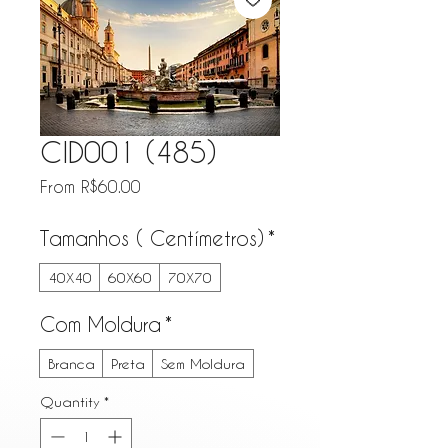
CID001 (485)
Sale Price
From
R$60.00
Tamanhos ( Centímetros)
*
40X40
60X60
70X70
Com Moldura
*
Branca
Preta
Sem Moldura
Quantity
*