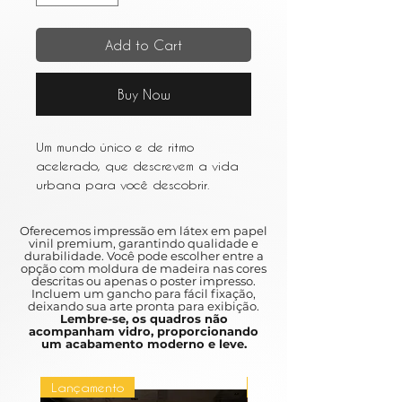
Add to Cart
Buy Now
Um mundo único e de ritmo
acelerado, que descrevem a vida
urbana para você descobrir.
Entre os resumos e as várias obras
de arte que retratam a vida em
Oferecemos impressão em látex em papel
metrópoles movimentadas como
vinil premium, garantindo qualidade e
durabilidade. Você pode escolher entre a
Nova York e São Paulo, a arte
opção com moldura de madeira nas cores
urbana é um ótimo complemento
descritas ou apenas o poster impresso.
Incluem um gancho para fácil fixação,
para qualquer casa.
deixando sua arte pronta para exibição.
Lembre-se, os quadros não
acompanham vidro, proporcionando
A unique and fast pace, which can
um acabamento moderno e leve.
be an urban life for you to discover.
Between the abstracts and the
Lançamento
Lançamento
various works of art depicting life in