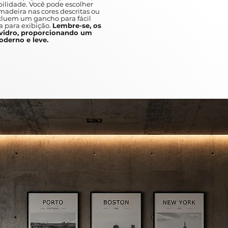
ilidade. Você pode escolher
adeira nas cores descritas ou
A unique and fast pace, which ca
ncluem um gancho para fácil
discover.
a para exibição.
Lembre-se, os
idro, proporcionando um
Between the abstracts and the var
derno e leve.
in busy metropolises such as New
art is a great addition to any ho