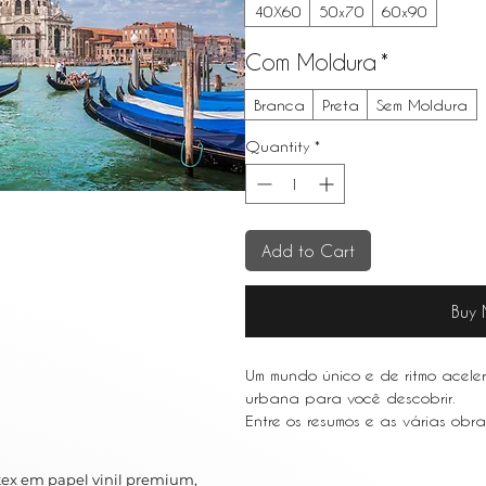
40X60
50x70
60x90
Com Moldura
*
Branca
Preta
Sem Moldura
Quantity
*
Add to Cart
Buy
Um mundo único e de ritmo acele
urbana para você descobrir.
Entre os resumos e as várias obr
em metrópoles movimentadas como
urbana é um ótimo complemento 
ex em papel vinil premium,