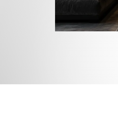
Rua das
Instagram
Blog
Facebook
Loja
Pinterest
Membros