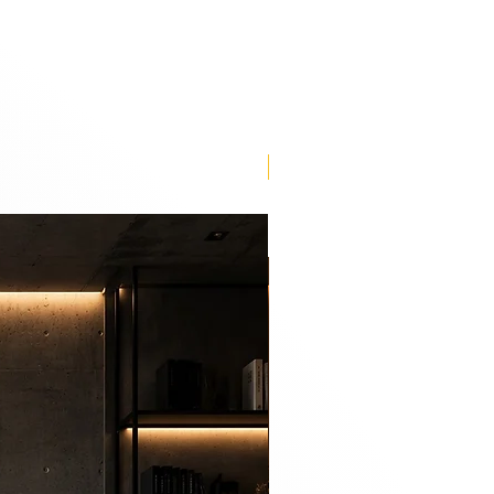
n be an urban life for you to
ious works of art depicting life
 York and São Paulo, an urban
me.
Lançamento