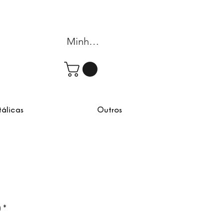
Minha conta
tálicas
Outros
)
*