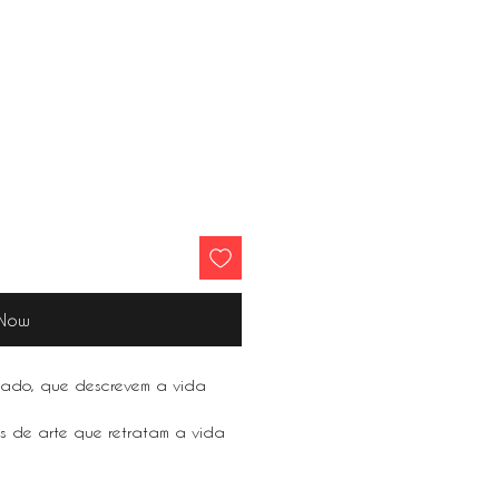
 Now
rado, que descrevem a vida
as de arte que retratam a vida
 Nova York e São Paulo, a arte
para qualquer casa.