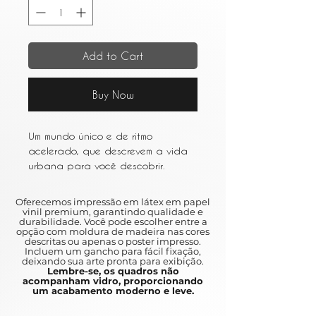
Add to Cart
Buy Now
Um mundo único e de ritmo
acelerado, que descrevem a vida
urbana para você descobrir.
Entre os resumos e as várias obras
de arte que retratam a vida em
Oferecemos impressão em látex em papel
metrópoles movimentadas como
vinil premium, garantindo qualidade e
durabilidade. Você pode escolher entre a
Nova York e São Paulo, a arte
opção com moldura de madeira nas cores
urbana é um ótimo complemento
descritas ou apenas o poster impresso.
Incluem um gancho para fácil fixação,
para qualquer casa.
deixando sua arte pronta para exibição.
Lembre-se, os quadros não
acompanham vidro, proporcionando
A unique and fast pace, which can
um acabamento moderno e leve.
be an urban life for you to discover.
Between the abstracts and the