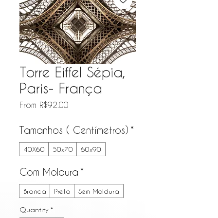
Torre Eiffel Sépia,
Paris- França
Sale Price
From
R$92.00
Tamanhos ( Centímetros)
*
40X60
50x70
60x90
Com Moldura
*
Branca
Preta
Sem Moldura
Quantity
*