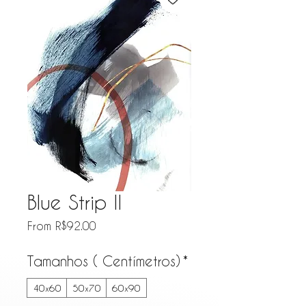
Blue Strip II
Sale Price
From
R$92.00
Tamanhos ( Centímetros)
*
40x60
50x70
60x90