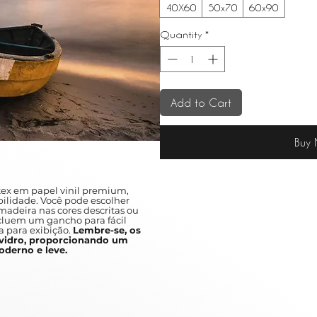
40X60
50x70
60x90
Quantity
*
Add to Cart
Buy
ex em papel vinil premium,
ilidade. Você pode escolher
adeira nas cores descritas ou
ncluem um gancho para fácil
a para exibição.
Lembre-se, os
idro, proporcionando um
derno e leve.