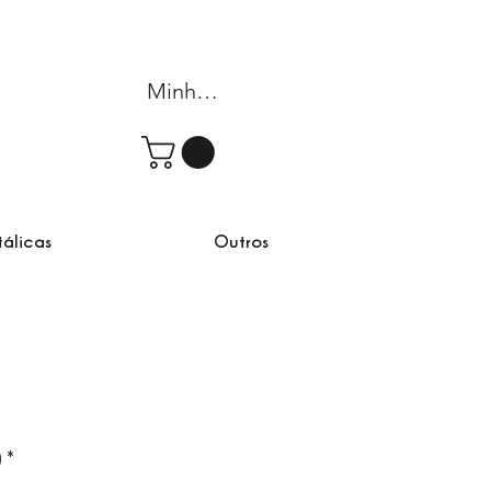
Minha conta
tálicas
Outros
)
*