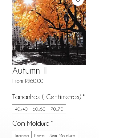
Autumn II
Sale Price
From
R$60.00
Tamanhos ( Centímetros)
*
40x40
60x60
70x70
Com Moldura
*
Branca
Preta
Sem Moldura