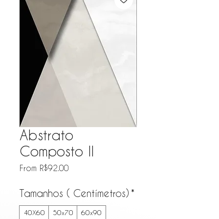
Abstrato
Composto II
Sale Price
From
R$92.00
Tamanhos ( Centímetros)
*
40X60
50x70
60x90