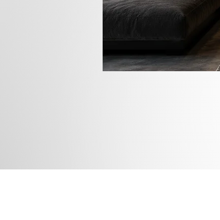
Rua das
Instagram
Blog
Facebook
Loja
Pinterest
Membros