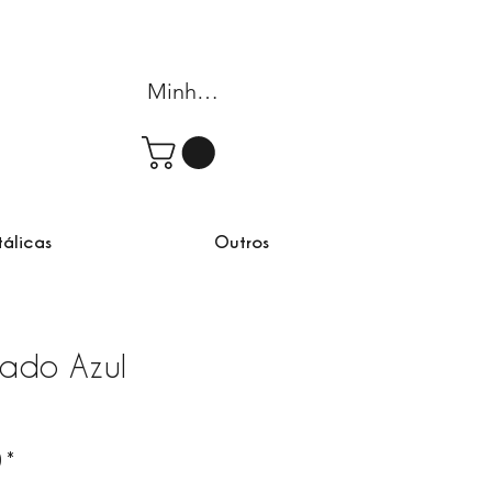
Minha conta
tálicas
Outros
lado Azul
)
*