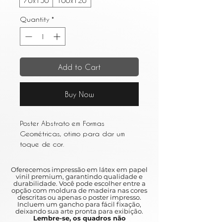
70x150
100x120
Quantity
*
Add to Cart
Buy Now
Poster Abstrato em Formas
Geométricas, otimo para dar um
toque de cor.
Abstract Poster in Geometric
Oferecemos impressão em látex em papel
Shapes, great for a touch of color.
vinil premium, garantindo qualidade e
durabilidade. Você pode escolher entre a
opção com moldura de madeira nas cores
descritas ou apenas o poster impresso.
Incluem um gancho para fácil fixação,
deixando sua arte pronta para exibição.
Lembre-se, os quadros não