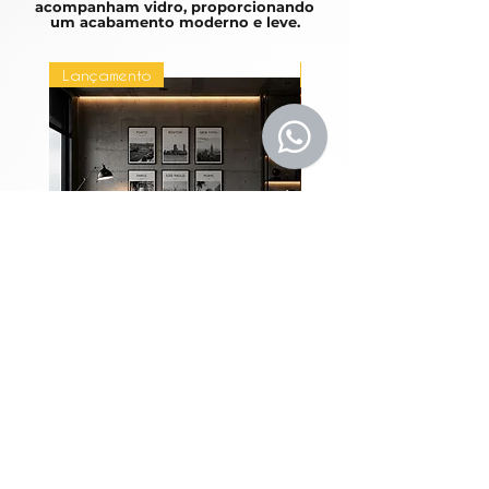
acompanham vidro, proporcionando
um acabamento moderno e leve.
Lançamento
Lançamento
Coleção Grandes
Quadros Entre Horiz
Metrópoles
Price
R$1,980.00