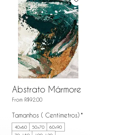
Abstrato Mármore
Sale Price
From
R$92.00
Tamanhos ( Centímetros)
*
40x60
50x70
60x90