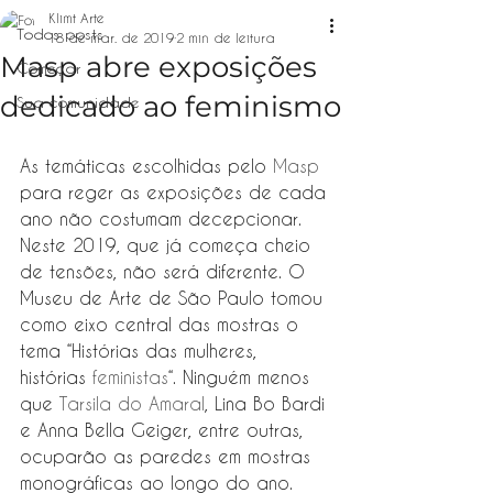
Klimt Arte
Todos posts
18 de mar. de 2019
2 min de leitura
Masp abre exposições
Começar
dedicado ao feminismo
Sua comunidade
As temáticas escolhidas pelo 
Masp
para reger as exposições de cada 
ano não costumam decepcionar. 
Neste 2019, que já começa cheio 
de tensões, não será diferente. O 
Museu de Arte de São Paulo tomou 
como eixo central das mostras o 
tema “Histórias das mulheres, 
histórias 
feministas
“. Ninguém menos 
que 
Tarsila do Amaral
, Lina Bo Bardi 
e Anna Bella Geiger, entre outras, 
ocuparão as paredes em mostras 
monográficas ao longo do ano.