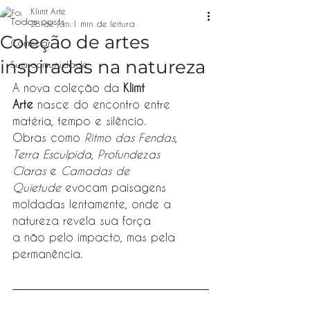
Klimt Arte
Todos posts
28 de jan.
1 min de leitura
Coleção de artes
Começar
inspiradas na natureza
Sua comunidade
A nova coleção da 
Klimt 
Arte
 nasce do encontro entre 
matéria, tempo e silêncio.
Obras como 
Ritmo das Fendas
, 
Terra Esculpida
, 
Profundezas 
Claras
 e 
Camadas de 
Quietude
 evocam paisagens 
moldadas lentamente, onde a 
natureza revela sua força
a não pelo impacto, mas pela 
permanência.